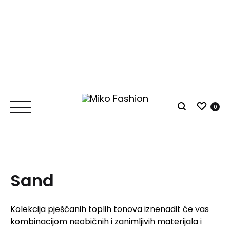
Lista
0
Traži
Sand
Kolekcija pješčanih toplih tonova iznenadit će vas
kombinacijom neobičnih i zanimljivih materijala i