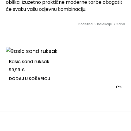
oblika. Izuzetno praktične moderne torbe obogatit
će svaku vašu odjevnu kombinaciju.
Početna
Kolekcije
Sand
Basic sand ruksak
99,99
€
DODAJ U KOŠARICU
DO
NA
LIS
ŽEL