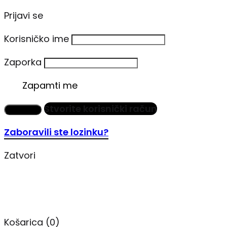
Prijavi se
Korisničko ime
Zaporka
Zapamti me
Stvorite korisnički račun
Prijavi se
Zaboravili ste lozinku?
Zatvori
Košarica
(0)