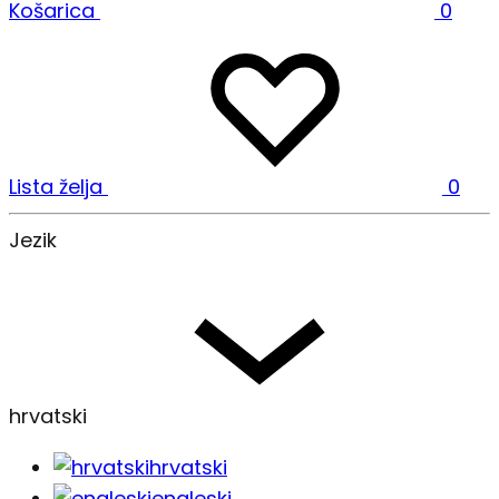
Košarica
0
Lista želja
0
Jezik
hrvatski
hrvatski
engleski