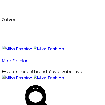
Zatvori
Izbornik
Miko Fashion
Hrvatski modni brand, čuvar zaborava
Traži
Traži