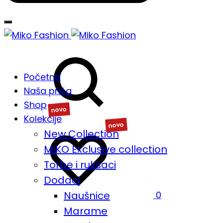
Traži
Početna
Naša priča
Shop
Kolekcije
Lista
New Collection
želja
MIKO Exclusive collection
Torbe i ruksaci
Dodaci
Naušnice
0
Marame