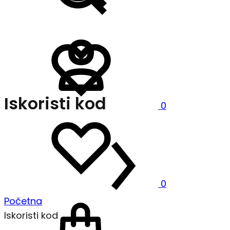
Prijavi
Lista
se
želja
Iskoristi kod
0
Lista
želja
0
Košarica
Početna
Iskoristi kod