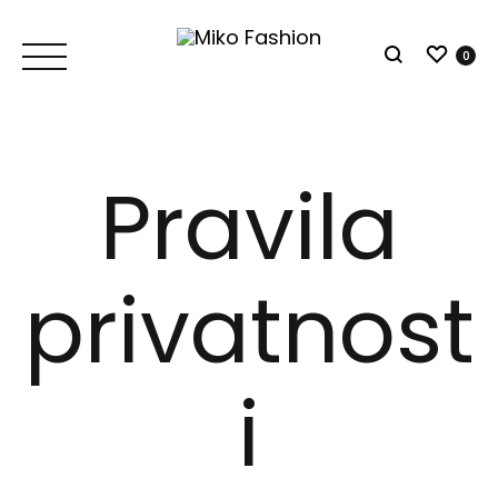
Lista
0
Traži
Pravila
privatnost
i