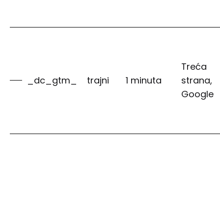
Treća
_dc_gtm_
trajni
1 minuta
strana,
Google