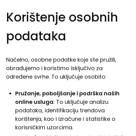
Korištenje osobnih
podataka
Načelno, osobne podatke koje ste pružili,
obrađujemo i koristimo isključivo za
određene svrhe. To uključuje osobito:
Pru
ž
anje, pobolj
š
anje i podr
š
ka na
š
ih
online usluga
: To uključuje analizu
podataka, identifikaciju trendova
korištenja, kao i izračune i statistike o
korisničkim uzorcima.