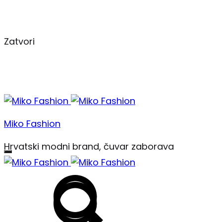
Zatvori
Izbornik
Miko Fashion
Hrvatski modni brand, čuvar zaborava
Traži
Traži