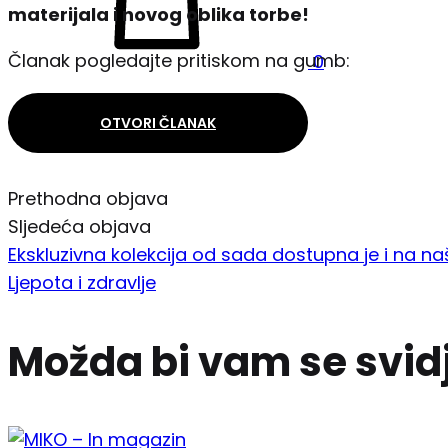
materijala i novog oblika torbe!
Članak pogledajte pritiskom na gumb:
0
OTVORI ČLANAK
Prethodna objava
Navigacija
Sljedeća objava
Ekskluzivna kolekcija od sada dostupna je i na na
objava
Ljepota i zdravlje
Možda bi vam se svid