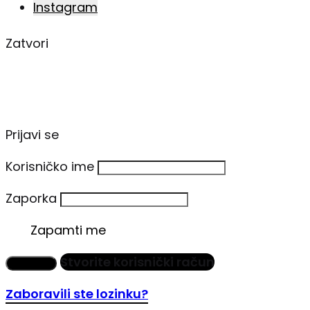
Instagram
Zatvori
Prijavi se
Korisničko ime
Zaporka
Zapamti me
Stvorite korisnički račun
Prijavi se
Zaboravili ste lozinku?